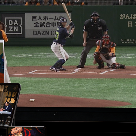
​ようこそ
日本のTVをいつで
​楽しめま