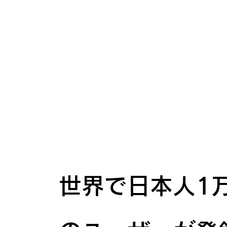
世界のどこでも
好きな時間
好きな場所で
​日本のテレビを
世界で日本人1