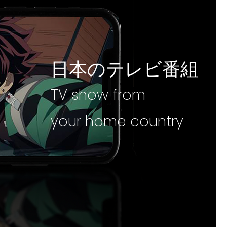
​日本のテレビ番組
TV show from
your home country