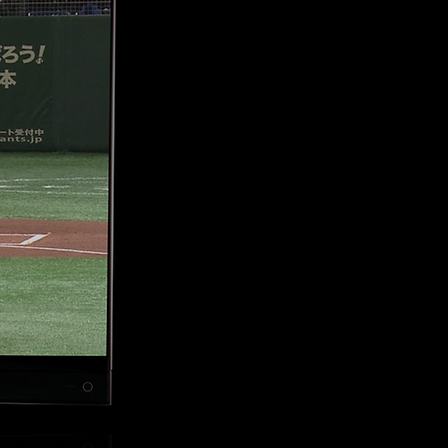
へ
も、どこでも
す。